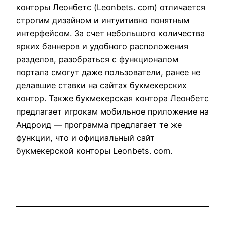
конторы Леонбетс (Leonbets. com) отличается
строгим дизайном и интуитивно понятным
интерфейсом. За счет небольшого количества
ярких баннеров и удобного расположения
разделов, разобраться с функционалом
портала смогут даже пользователи, ранее не
делавшие ставки на сайтах букмекерских
контор. Также букмекерская контора Леонбетс
предлагает игрокам мобильное приложение на
Андроид — программа предлагает те же
функции, что и официальный сайт
букмекерской конторы Leonbets. com.