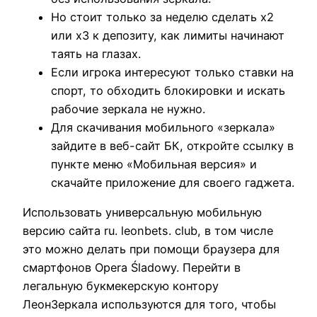
Но стоит только за неделю сделать х2
или х3 к депозиту, как лимиты начинают
таять на глазах.
Если игрока интересуют только ставки на
спорт, то обходить блокировки и искать
рабочие зеркала не нужно.
Для скачивания мобильного «зеркала»
зайдите в веб-сайт БК, откройте ссылку в
пункте меню «Мобильная версия» и
скачайте приложение для своего гаджета.
Использовать универсальную мобильную
версию сайта ru. leonbets. club, в том числе
это можно делать при помощи браузера для
смартфонов Opera Śladowy. Перейти в
легальную букмекерскую контору
ЛеонЗеркала используются для того, чтобы