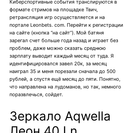
Киберспортивные события транслируются в
формате стримов на площадке Твич,
ретрансляция игр осуществляется и на
портале Leonbets. com. Перейти к регистрации
на сайте (кнопка “на сайт”). Мой батяня
зарегал счет больше года назад и играет без
проблем, даже можно сказать среднюю
зарплату выводит каждый месяц от туда. Я
идентифицировался завел 20к, за месяц
наиграл 35 и меня порезали сначала до 500
рублей, а спустя ещё месяц до пяти. Понятно,
что направлена на лудоманов, но так, немного
поразвлечься, сойдет.
Зеркало Aqwella
Леон 40 Ln