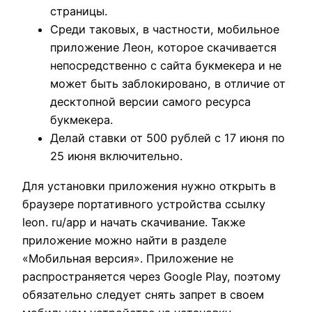
страницы.
Среди таковых, в частности, мобильное
приложение Леон, которое скачивается
непосредственно с сайта букмекера и не
может быть заблокировано, в отличие от
десктопной версии самого ресурса
букмекера.
Делай ставки от 500 рублей с 17 июня по
25 июня включительно.
Для установки приложения нужно открыть в
браузере портативного устройства ссылку
leon. ru/app и начать скачивание. Также
приложение можно найти в разделе
«Мобильная версия». Приложение не
распространяется через Google Play, поэтому
обязательно следует снять запрет в своем