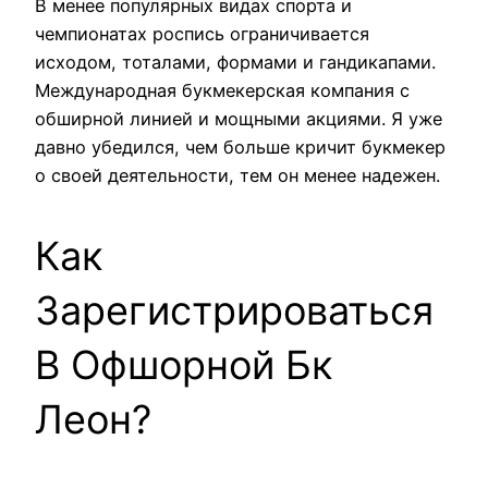
В менее популярных видах спорта и
чемпионатах роспись ограничивается
исходом, тоталами, формами и гандикапами.
Международная букмекерская компания с
обширной линией и мощными акциями. Я уже
давно убедился, чем больше кричит букмекер
о своей деятельности, тем он менее надежен.
Как
Зарегистрироваться
В Офшорной Бк
Леон?