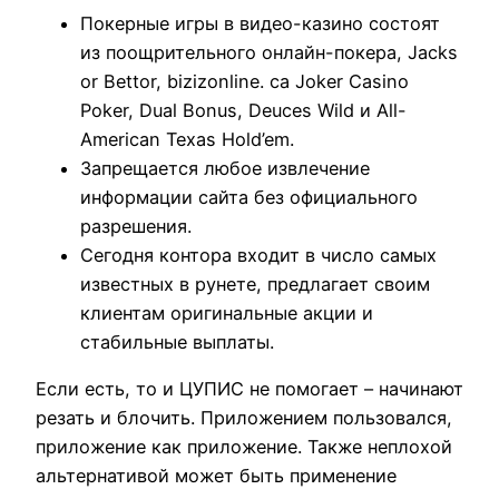
Покерные игры в видео-казино состоят
из поощрительного онлайн-покера, Jacks
or Bettor, bizizonline. ca Joker Casino
Poker, Dual Bonus, Deuces Wild и All-
American Texas Hold’em.
Запрещается любое извлечение
информации сайта без официального
разрешения.
Сегодня контора входит в число самых
известных в рунете, предлагает своим
клиентам оригинальные акции и
стабильные выплаты.
Если есть, то и ЦУПИС не помогает – начинают
резать и блочить. Приложением пользовался,
приложение как приложение. Также неплохой
альтернативой может быть применение