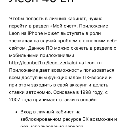
Чтобы попасть в личный кабинет, нужно
перейти в раздел «Мой счет». Приложение
Leon на iPhone может выступать в роли
«зеркала» на случай проблем с основным веб-
сайтом. Данное ПО можно скачать в разделе с
мобильными приложениями
http://leonbet1.ru/leon-zerkalo/
на leon. ru.
Приложение дает возможность пользоваться
всем доступным функционалом ПК-версии и
при этом заходить в свой аккаунт и делать
ставки автономно. Основана в 1998 году, с
2007 года принимает ставки в онлайн.
Вход в личный кабинет на
заблокированном ресурсе БК возможен и
без использования зеркала.