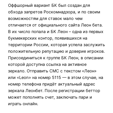
Оффшорный вариант БК был создан для
обхода запретов Роскомнадзора, и по своим
возможностям для ставок мало чем
отличается от официального сайта Леон бета.
В их число попала и БК Леон – одна из первых
букмекерских контор, появившихся на
территории России, которая успела заслужить
положительную репутацию и доверие игроков.
Присоединиться к группе БК Леон, в описании
которой доступна ссылка на активное
зеркало. Отправить СМС с текстом «Леон»
или «Leon» на номер 5115 — в этом случае, на
номер телефона придёт актуальный адрес
зеркала Леонбет. После регистрации беттор
может пополнять счет, заключать пари и
играть онлайн.