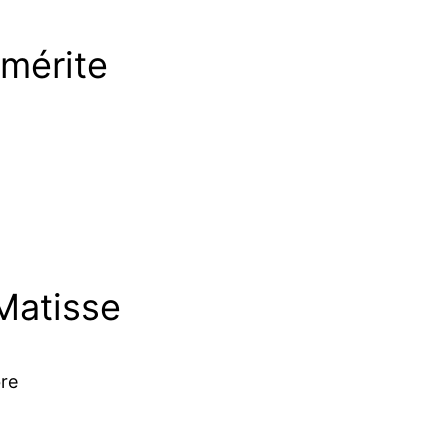
 mérite
Matisse
bre