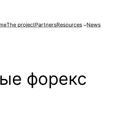
me
The project
Partners
Resources
News
ные форекс