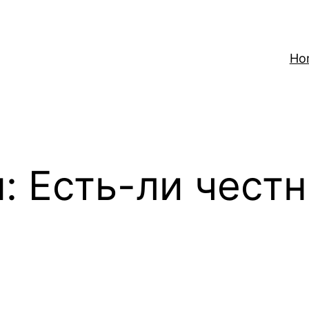
Ho
u: Есть-ли чест