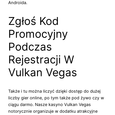
Androida.
Zgłoś Kod
Promocyjny
Podczas
Rejestracji W
Vulkan Vegas
Także i tu można liczyć dzięki dostęp do dużej
liczby gier online, po tym także pod żywo czy w
ciągu darmo. Nasze kasyno Vulkan Vegas
notorycznie organizuje w dodatku atrakcyjne