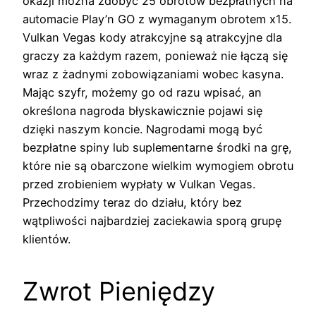
okazji można zdobyć 25 obrotów bezpłatnych na
automacie Play’n GO z wymaganym obrotem x15.
Vulkan Vegas kody atrakcyjne są atrakcyjne dla
graczy za każdym razem, ponieważ nie łączą się
wraz z żadnymi zobowiązaniami wobec kasyna.
Mając szyfr, możemy go od razu wpisać, an
określona nagroda błyskawicznie pojawi się
dzięki naszym koncie. Nagrodami mogą być
bezpłatne spiny lub suplementarne środki na grę,
które nie są obarczone wielkim wymogiem obrotu
przed zrobieniem wypłaty w Vulkan Vegas.
Przechodzimy teraz do działu, który bez
wątpliwości najbardziej zaciekawia sporą grupę
klientów.
Zwrot Pieniędzy