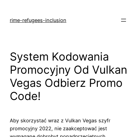
rime-refugees-inclusion
System Kodowania
Promocyjny Od Vulkan
Vegas Odbierz Promo
Code!
Aby skorzystać wraz z Vulkan Vegas szyfr
promocyjny 2022, nie zaakceptować jest
wymagane dobrobyt ponadprzeciętnych