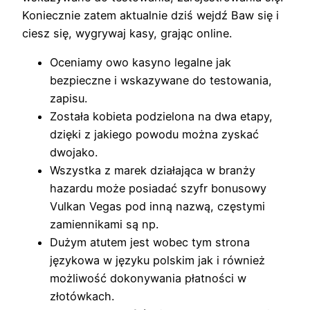
Koniecznie zatem aktualnie dziś wejdź Baw się i
ciesz się, wygrywaj kasy, grając online.
Oceniamy owo kasyno legalne jak
bezpieczne i wskazywane do testowania,
zapisu.
Została kobieta podzielona na dwa etapy,
dzięki z jakiego powodu można zyskać
dwojako.
Wszystka z marek działająca w branży
hazardu może posiadać szyfr bonusowy
Vulkan Vegas pod inną nazwą, częstymi
zamiennikami są np.
Dużym atutem jest wobec tym strona
językowa w języku polskim jak i również
możliwość dokonywania płatności w
złotówkach.