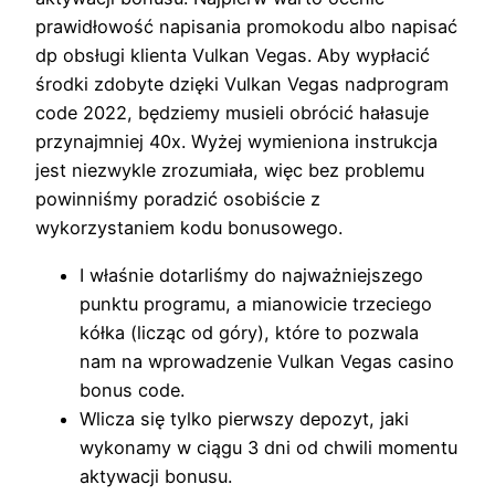
prawidłowość napisania promokodu albo napisać
dp obsługi klienta Vulkan Vegas. Aby wypłacić
środki zdobyte dzięki Vulkan Vegas nadprogram
code 2022, będziemy musieli obrócić hałasuje
przynajmniej 40x. Wyżej wymieniona instrukcja
jest niezwykle zrozumiała, więc bez problemu
powinniśmy poradzić osobiście z
wykorzystaniem kodu bonusowego.
I właśnie dotarliśmy do najważniejszego
punktu programu, a mianowicie trzeciego
kółka (licząc od góry), które to pozwala
nam na wprowadzenie Vulkan Vegas casino
bonus code.
Wlicza się tylko pierwszy depozyt, jaki
wykonamy w ciągu 3 dni od chwili momentu
aktywacji bonusu.