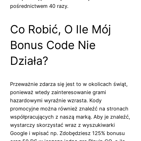
pośrednictwem 40 razy.
Co Robić, O Ile Mój
Bonus Code Nie
Działa?
Przeważnie zdarza się jest to w okolicach świąt,
ponieważ wtedy zainteresowanie grami
hazardowymi wyraźnie wzrasta. Kody
promocyjne można również znaleźć na stronach
współpracujących z naszą marką. Aby je znaleźć,
wystarczy skorzystać wraz z wyszukiwarki
Google i wpisać np. Zdobędziesz 125% bonusu