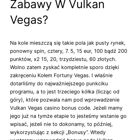
Zabawy W Vulkan
Vegas?
Na kole mieszczą się takie pola jak pusty rynek,
ponowny spin, cztery, 7. 5, 15 eur, 100 bądź 200
punktów, x2 15, 20, trzydziestu, 60 złotych.
Wolno zatem zyskać kompletnie sporo dzięki
zakręceniu Kołem Fortuny Vegas. I właśnie
dotarliśmy do najważniejszego punkciku
programu, a to jest trzeciego kółka (licząc od
góry), które pozwala nam pod wprowadzenie
Vulkan Vegas casino bonus code. Jeżeli mamy
jego już na tymże etapie to jesteśmy wstanie go
wpisać, jeżeli nie to dokonamy, to później,
wykorzystując z sekcji „Bonusy”. Wtedy