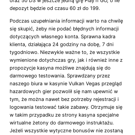
oraz 50 DS w jeszcze jedną grę Play’n GO, o ile
depozyt będzie od czasu 60 zł do 199.
Podczas uzupełniania informacji warto na chwilę
się skupić, żeby nie podać błędnych informacji
dotyczących własnego konta. Sprawna kadra
klienta, działająca 24 godziny na dobę, 7 dni
tygodniowo. Niezwykle ważne to, że wszystkie
wymienione dotychczas gry, jak i również inne z
propozycje kasyna możliwe znajdują się do
darmowego testowania. Sprawdzany przez
naszego biura w kasynie Vulkan Vegas przegląd
hazardowych gier pozwolił się nam upewnić w
tym, że można nawet bez potrzeby rejestracji i
logowania testować takie zabawy. Otrzymuje się
w takim przypadku ze strony kasyna specjalne
wirtualne żetony do darmowego instruktażu.
Jeżeli wszystkie wytyczne bonusów nie zostaną